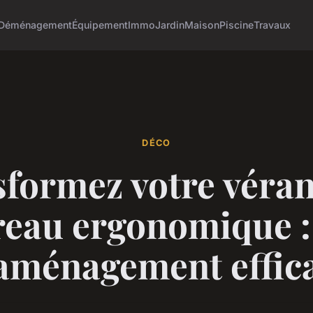
Déménagement
Équipement
Immo
Jardin
Maison
Piscine
Travaux
DÉCO
formez votre véra
reau ergonomique :
aménagement effic