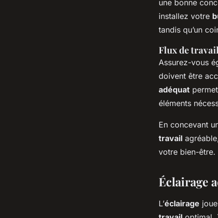
une bonne conce
installez votre
b
tandis qu’un coi
Flux de travail
Assurez-vous éga
doivent être acc
adéquat
permet 
éléments nécess
En concevant un
travail
agréable,
votre bien-être.
Éclairage 
L’
éclairage
joue
travail
optimal. 