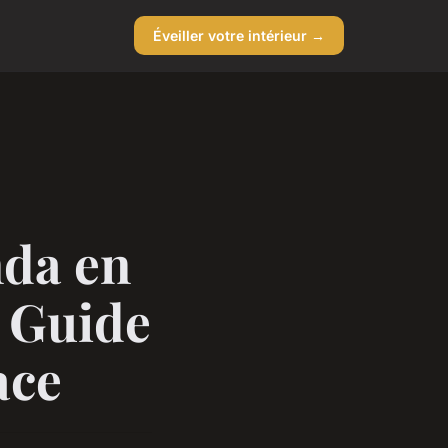
Éveiller votre intérieur →
nda en
 Guide
ace