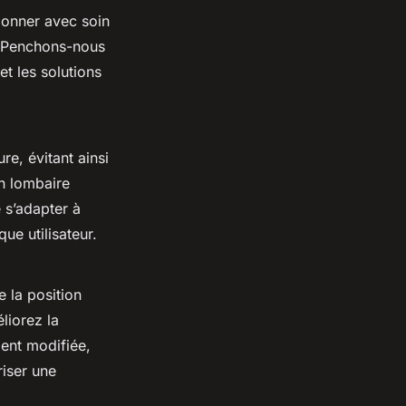
ionner avec soin
é. Penchons-nous
 et les solutions
e, évitant ainsi
en lombaire
 s’adapter à
ue utilisateur.
 la position
liorez la
ment modifiée,
riser une