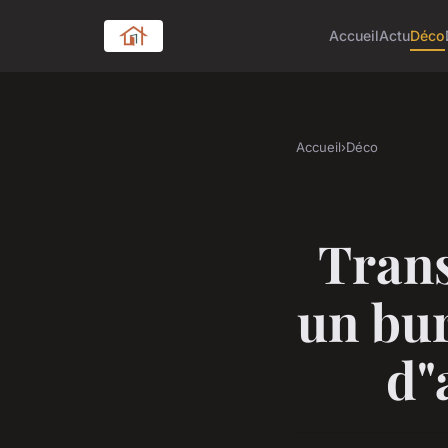
Accueil
Actu
Déco
Accueil
›
Déco
Trans
un bu
d"