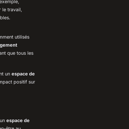
 exemple,
le travail,
bles.
mment utilisés
ngement
ant que tous les
nt un
espace de
mpact positif sur
 un
espace de
en-être au