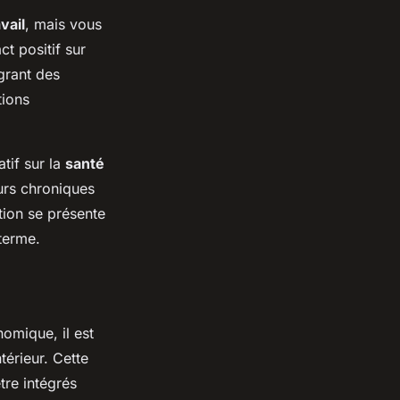
vail
, mais vous
t positif sur
grant des
tions
tif sur la
santé
urs chroniques
tion se présente
terme.
omique, il est
érieur. Cette
tre intégrés