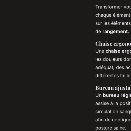
Transformer vo
chaque élément d
sur les élément
de
rangement
.
Chaise ergon
Une
chaise er
les douleurs dor
adéquat, des ac
différentes tail
Bureau ajusta
Un
bureau régl
assise à la posi
circulation sang
afin de configur
posture saine.