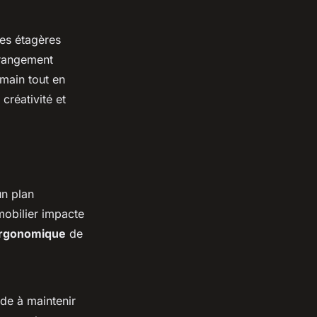
des étagères
 rangement
main tout en
créativité et
un plan
mobilier impacte
 ergonomique
de
ide à maintenir